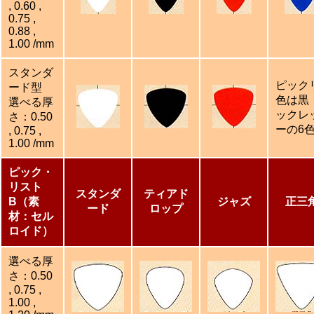
, 0.60 ,
0.75 ,
0.88 ,
1.00 /mm
スタンダ
ピック
ード型
色は黒
選べる厚
ックレ
さ：0.50
ーの6
, 0.75 ,
1.00 /mm
ピック・
リスト
スタンダ
ティアド
B（素
ジャズ
正三
ード
ロップ
材：セル
ロイド）
選べる厚
さ：0.50
, 0.75 ,
1.00 ,