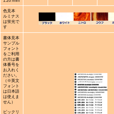
1.20 /mm
色見本
ルミナス
は蛍光で
す
書体見本
サンプル
フォント
をご利用
の方は書
体番号を
お入れく
ださい。
（※英文
フォント
は日本語
は使えま
せん）
ピックリ