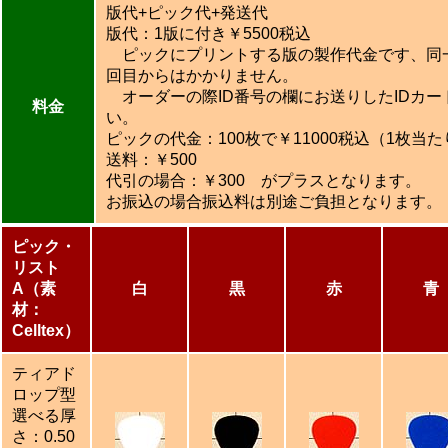
版代+ピック代+発送代
版代：1版に付き￥5500税込
ピックにプリントする版の製作代金です、同
回目からはかかりません。
オーダーの際ID番号の欄にお送りしたIDカー
料金
い。
ピックの代金：100枚で￥11000税込（1枚当た
送料：￥500
代引の場合：￥300 がプラスとなります。
お振込の場合振込料は別途ご負担となります。
ピック・
リスト
A（素
白
黒
赤
青
材：
Celltex）
ティアド
ロップ型
選べる厚
さ：0.50