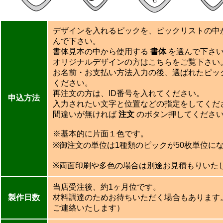
デザインを入れるピックを、ピックリストの中
んで下さい。
書体見本の中から使用する
書体
を選んで下さ
オリジナルデザインの方は
こちら
をご覧下さい
お名前・お支払い方法入力の後、選ばれたピッ
ください。
再注文の方は、ID番号を入れてください。
申込方法
入力されたい文字と位置などの指定をしてくだ
間違いが無ければ
注文
のボタン押してくださ
※基本的に片面１色です。
※御注文の単位は1種類のピックが50枚単位に
※両面印刷や多色の場合は別途お見積もりいた
当店受注後、約1ヶ月位です。
製作日数
材料調達のためお待ちいただく場合もあります
ご連絡いたします）