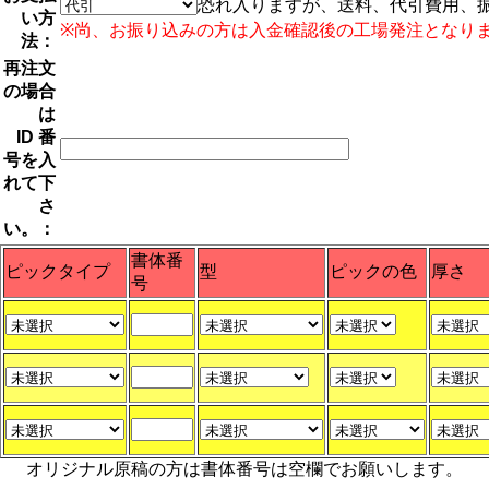
恐れ入りますが、送料、代引費用、
い方
※尚、お振り込みの方は入金確認後の工場発注となり
法：
再注文
の場合
は
ID 番
号を入
れて下
さ
い。：
書体番
ピックタイプ
型
ピックの色
厚さ
号
オリジナル原稿の方は書体番号は空欄でお願いします。