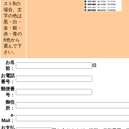
ストBの
場合、文
字の色は
黒・白・
金・銀・
赤・青の
6色から
選んで下
さい。
お名
様
前：
お電話
番号：
郵便番
号：
御住
所：
e-
Mail：
お支払