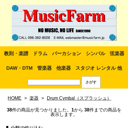
教則・楽譜
ドラム
パーカション
シンバル
弦楽器
DAW・DTM
管楽器
他楽器
スタジオ レンタル 他
HOME
>
楽器
>
Drum Cymbal（スプラッシュ）
38
件の商品が見つかりました。
1
から
38
件までの商品を
表示します。