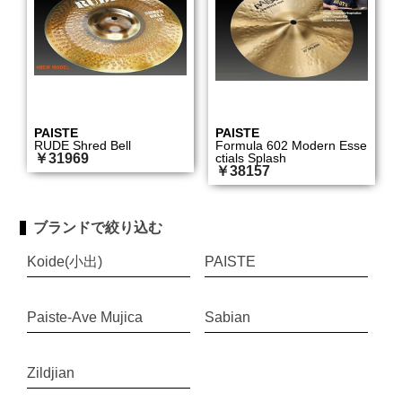
PAISTE
PAISTE
RUDE Shred Bell
Formula 602 Modern Esse
￥31969
ctials Splash
￥38157
ブランドで絞り込む
Koide(小出)
PAISTE
Paiste-Ave Mujica
Sabian
Zildjian