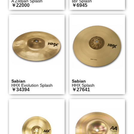
A Zildjian Splash
sbr Splash
￥22000
￥6945
Sabian
Sabian
HHX Evolution Splash
HHX Splash
￥34394
￥27641