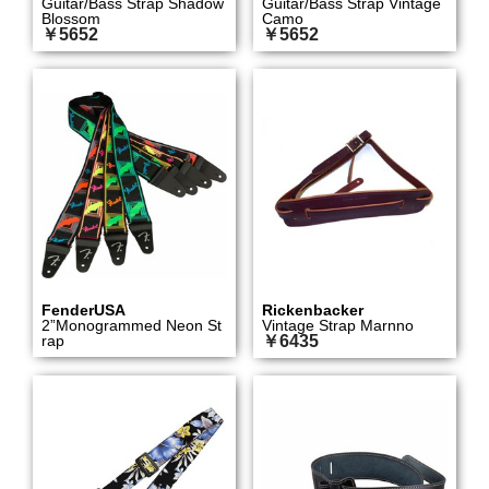
Guitar/Bass Strap Shadow
Guitar/Bass Strap Vintage
Blossom
Camo
￥5652
￥5652
FenderUSA
Rickenbacker
2”Monogrammed Neon St
Vintage Strap Marnno
rap
￥6435