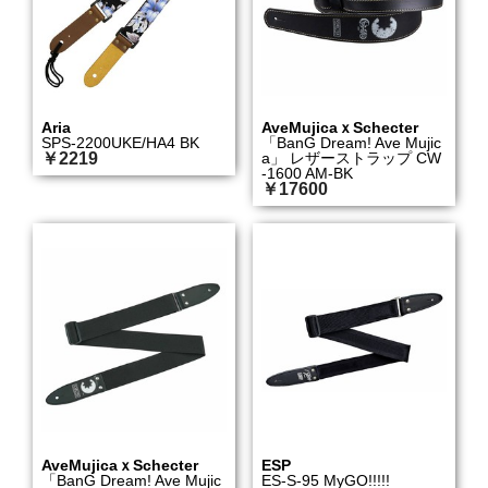
Aria
AveMujicaｘSchecter
SPS-2200UKE/HA4 BK
「BanG Dream! Ave Mujic
￥2219
a」 レザーストラップ CW
-1600 AM-BK
￥17600
AveMujicaｘSchecter
ESP
「BanG Dream! Ave Mujic
ES-S-95 MyGO!!!!!