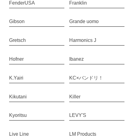
FenderUSA
Franklin
Gibson
Grande uomo
Gretsch
Harmonics J
Hofner
Ibanez
K.Yairi
KC×バンドリ！
Kikutani
Killer
Kyoritsu
LEVY'S
Live Line
LM Products