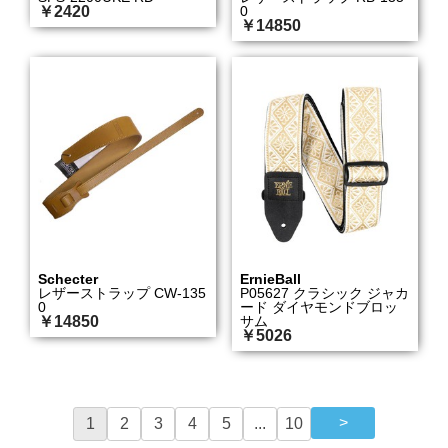
￥2420
0
￥14850
Schecter
ErnieBall
レザーストラップ CW-135
P05627 クラシック ジャカ
0
ード ダイヤモンドブロッ
￥14850
サム
￥5026
1
2
3
4
5
...
10