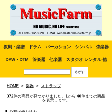
教則・楽譜
ドラム
パーカション
シンバル
弦楽器
DAW・DTM
管楽器
他楽器
スタジオ レンタル 他
HOME
>
楽器
>
ストラップ
372
件の商品が見つかりました。
1
から
40
件までの商品
を表示します。