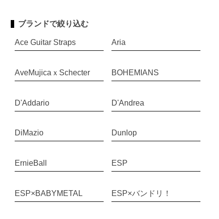
ブランドで絞り込む
Ace Guitar Straps
Aria
AveMujicaｘSchecter
BOHEMIANS
D'Addario
D'Andrea
DiMazio
Dunlop
ErnieBall
ESP
ESP×BABYMETAL
ESP×バンドリ！