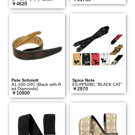
￥4620
Pete Schmidt
Spice Note
A1-100-1RC (Black with R
ES-PP50BC “BLACK CAT”
ed Diamonds)
￥2970
￥10800