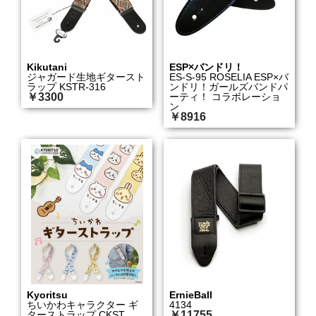
Kikutani
ESP×バンドリ！
ジャガード生地ギタースト
ES-S-95 ROSELIA ESP×バ
ラップ KSTR-316
ンドリ！ガールズバンドパ
￥3300
ーティ！ コラボレーショ
ン
￥8916
Kyoritsu
ErnieBall
ちいかわキャラクター ギ
4134
ターストラップ CKST
￥11755