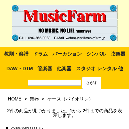
教則・楽譜
ドラム
パーカション
シンバル
弦楽器
DAW・DTM
管楽器
他楽器
スタジオ レンタル 他
HOME
>
楽器
>
ケース（バイオリン）
2
件の商品が見つかりました。
1
から
2
件までの商品を表
示します。