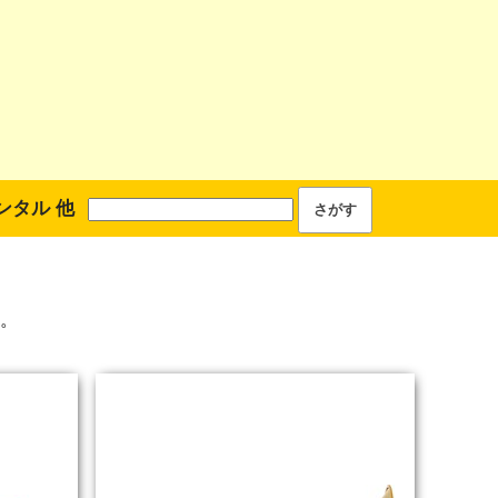
ンタル 他
。