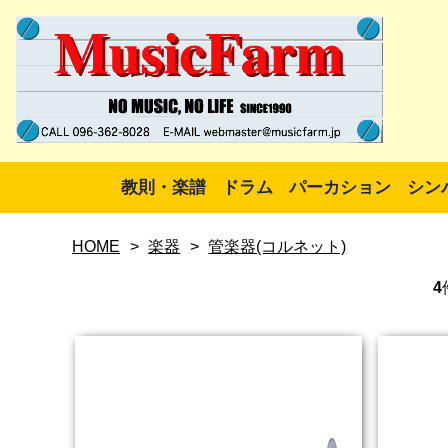
教則・楽譜
ドラム
パーカション
シン
HOME
>
楽器
>
管楽器(コルネット)
4