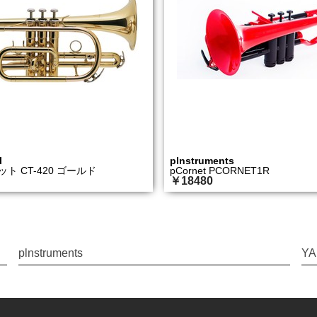
l
plnstruments
ット CT-420 ゴールド
pCornet PCORNET1R
￥18480
plnstruments
Y