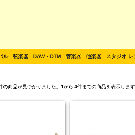
バル
弦楽器
DAW・DTM
管楽器
他楽器
スタジオ レ
件の商品が見つかりました。
1
から
4
件までの商品を表示します