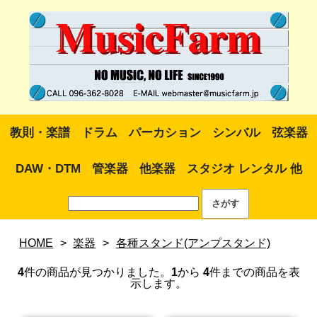
教則・楽譜
ドラム
パーカション
シンバル
弦楽器
DAW・DTM
管楽器
他楽器
スタジオ レンタル 他
HOME
>
楽器
>
各種スタンド(アンプスタンド)
4
件の商品が見つかりました。
1
から
4
件までの商品を表
示します。