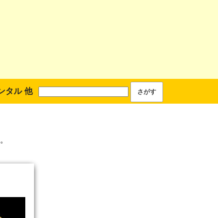
ンタル 他
。