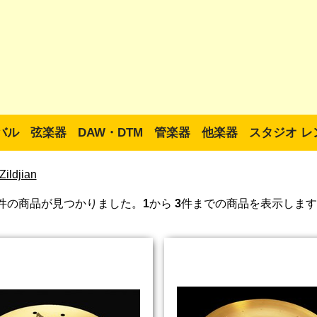
バル
弦楽器
DAW・DTM
管楽器
他楽器
スタジオ レ
Zildjian
件の商品が見つかりました。
1
から
3
件までの商品を表示します