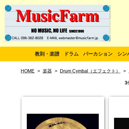
教則・楽譜
ドラム
パーカション
シン
HOME
>
楽器
>
Drum Cymbal（エフェクト）
>
3