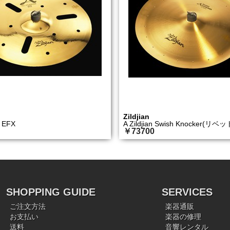
Zildjian
 EFX
A Zildjian Swish Knocker(
￥73700
SHOPPING GUIDE
SERVICES
ご注文方法
楽器通販
お支払い
楽器の修理
送料
音響レンタル