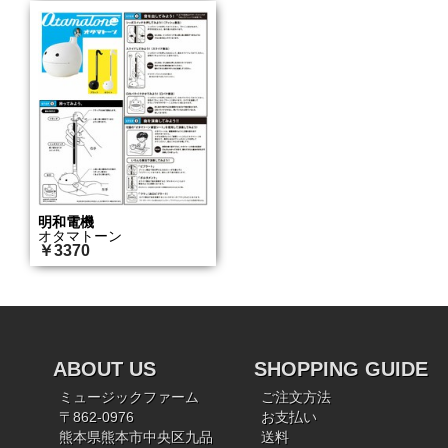
明和電機
オタマトーン
￥3370
ABOUT US
SHOPPING GUIDE
ミュージックファーム
ご注文方法
〒862-0976
お支払い
熊本県熊本市中央区九品
送料