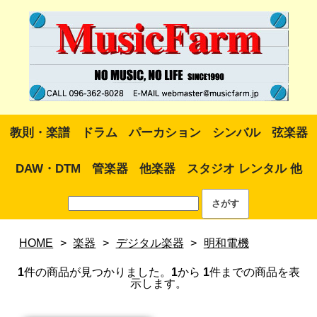
教則・楽譜
ドラム
パーカション
シンバル
弦楽器
DAW・DTM
管楽器
他楽器
スタジオ レンタル 他
HOME
>
楽器
>
デジタル楽器
>
明和電機
1
件の商品が見つかりました。
1
から
1
件までの商品を表
示します。