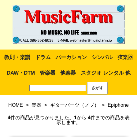
教則・楽譜
ドラム
パーカション
シンバル
弦楽器
DAW・DTM
管楽器
他楽器
スタジオ レンタル 他
HOME
>
楽器
>
ギターパーツ（ノブ）
>
Epiphone
4
件の商品が見つかりました。
1
から
4
件までの商品を表
示します。