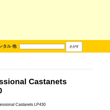
ンタル 他
ssional Castanets
0
ssional Castanets LP430