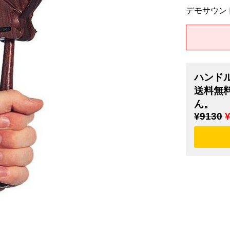
デモサウン
ハンド
送料無
ん。
¥9130