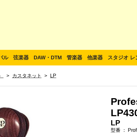
バル
弦楽器
DAW・DTM
管楽器
他楽器
スタジオ レ
ト）
>
カスタネット
>
LP
Profe
LP43
LP
型番 ： Profe