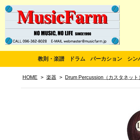
教則・楽譜
ドラム
パーカション
シン
HOME
>
楽器
>
Drum Percussion（カスタネッ