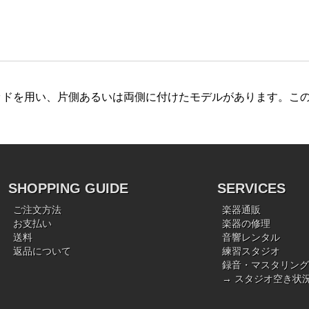
ッドを用い、片側あるいは両側に付けたモデルがあります。こ
SHOPPING GUIDE
SERVICES
ご注文方法
楽器通販
お支払い
楽器の修理
送料
音響レンタル
返品について
練習スタジオ
録音・マスタリング
→ スタジオ空き状