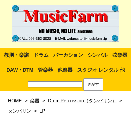
教則・楽譜
ドラム
パーカション
シンバル
弦楽器
DAW・DTM
管楽器
他楽器
スタジオ レンタル 他
HOME
>
楽器
>
Drum Percussion（タンバリン）
>
タンバリン
>
LP