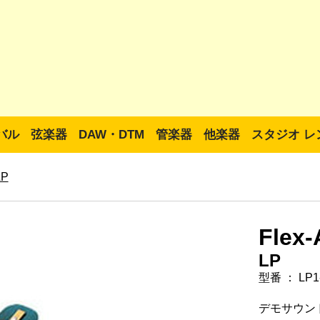
バル
弦楽器
DAW・DTM
管楽器
他楽器
スタジオ レ
LP
Flex-
LP
型番 ： LP1
デモサウン