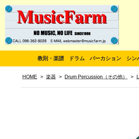
教則・楽譜
ドラム
パーカション
シン
HOME
>
楽器
>
Drum Percussion（その他）
>