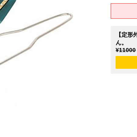
【定形
ん。
¥11000