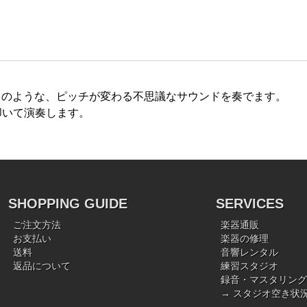
サウンドのような、ピッチが変わる不思議なサウンドを奏でます。
叩いて演奏します。
SHOPPING GUIDE
SERVICES
ご注文方法
楽器通販
お支払い
楽器の修理
送料
音響レンタル
返品について
練習スタジオ
録音・マスタリング
→ スタジオ空き状