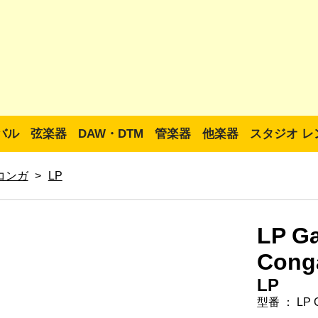
バル
弦楽器
DAW・DTM
管楽器
他楽器
スタジオ レ
コンガ
>
LP
LP Ga
Cong
LP
型番 ： LP Ga