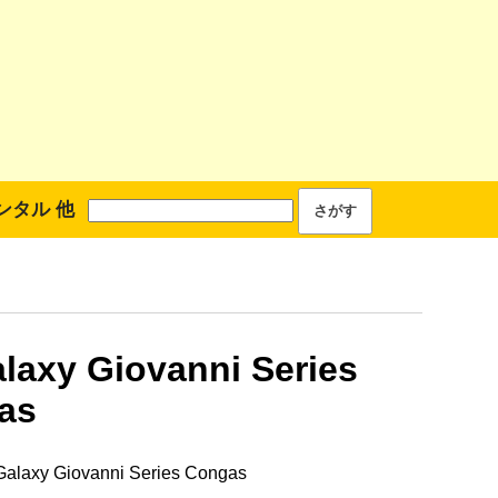
ンタル 他
laxy Giovanni Series
as
laxy Giovanni Series Congas