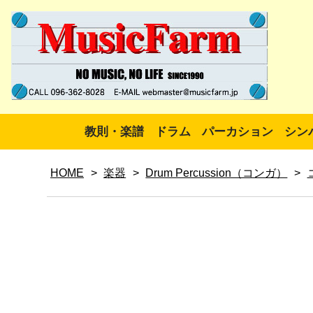
教則・楽譜
ドラム
パーカション
シン
HOME
>
楽器
>
Drum Percussion（コンガ）
>