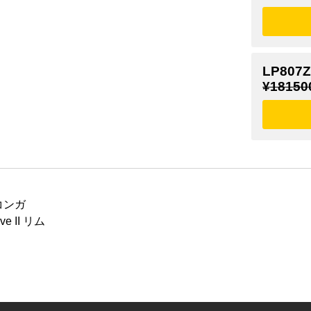
LP807Z
¥18150
コンガ
e II リム