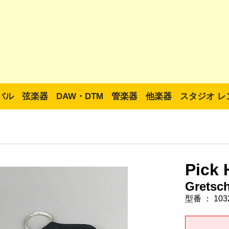
バル
弦楽器
DAW・DTM
管楽器
他楽器
スタジオ レ
Pick 
Gretsc
型番 ： 103