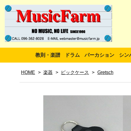
教則・楽譜
ドラム
パーカション
シン
HOME
>
楽器
>
ピックケース
>
Gretsch