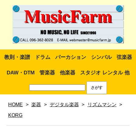
教則・楽譜
ドラム
パーカション
シンバル
弦楽器
DAW・DTM
管楽器
他楽器
スタジオ レンタル 他
HOME
>
楽器
>
デジタル楽器
>
リズムマシン
>
KORG