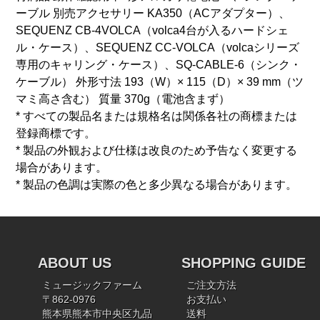
ーブル 別売アクセサリー KA350（ACアダプター）、
SEQUENZ CB-4VOLCA（volca4台が入るハードシェ
ル・ケース）、SEQUENZ CC-VOLCA（volcaシリーズ
専用のキャリング・ケース）、SQ-CABLE-6（シンク・
ケーブル） 外形寸法 193（W）× 115（D）× 39 mm（ツ
マミ高さ含む） 質量 370g（電池含まず）
* すべての製品名または規格名は関係各社の商標または
登録商標です。
* 製品の外観および仕様は改良のため予告なく変更する
場合があります。
* 製品の色調は実際の色と多少異なる場合があります。
ABOUT US
SHOPPING GUIDE
ミュージックファーム
ご注文方法
〒862-0976
お支払い
熊本県熊本市中央区九品
送料