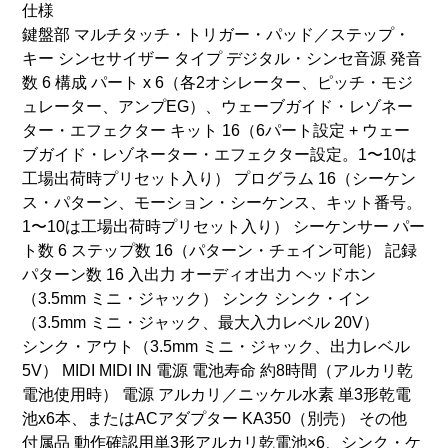
仕様
鍵盤部 マルチタッチ・トリガー・パッド／ステップ・
キー シンセサイザー タイプ デジタル・シンセ音源 発音
数 6 構成 パート x 6（各2オシレーター、ピッチ・モジ
ュレーター、アンプEG）、ウェーブガイド・レゾネー
ター・エフェクター キット 16（6パート設定 + ウェー
ブガイド・レゾネーター・エフェクター設定。1〜10は
工場出荷時プリセット入り） プログラム 16（シーケン
ス・パターン、モーション・シーケンス、キット番号。
1〜10は工場出荷時プリセット入り） シーケンサー パー
ト数 6 ステップ数 16（パターン・チェイン可能） 記録
パターン数 16 入出力 オーディオ出力 ヘッドホン
（3.5mm ミニ・ジャック） シンク シンク・イン
（3.5mm ミニ・ジャック、最大入力レベル 20V）
シンク・アウト（3.5mm ミニ・ジャック、出力レベル
5V） MIDI MIDI IN 電源 電池寿命 約8時間（アルカリ乾
電池使用時） 電源 アルカリ／ニッケル水素 単3形乾電
池x6本、またはACアダプター KA350（別売） その他
付属品 動作確認用単3形アルカリ乾電池×6、シンク・ケ