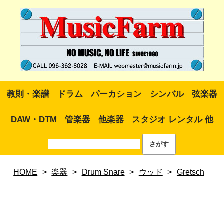
教則・楽譜
ドラム
パーカション
シンバル
弦楽器
DAW・DTM
管楽器
他楽器
スタジオ レンタル 他
HOME
>
楽器
>
Drum Snare
>
ウッド
>
Gretsch