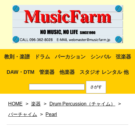
教則・楽譜
ドラム
パーカション
シンバル
弦楽器
DAW・DTM
管楽器
他楽器
スタジオ レンタル 他
HOME
>
楽器
>
Drum Percussion（チャイム）
>
バーチャイム
>
Pearl