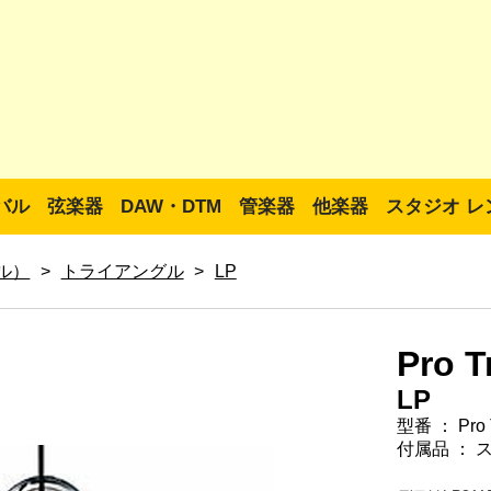
バル
弦楽器
DAW・DTM
管楽器
他楽器
スタジオ レ
グル）
>
トライアングル
>
LP
Pro T
LP
型番 ： Pro T
付属品 ： 