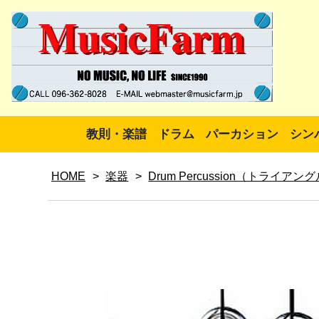
教則・楽譜
ドラム
パーカション
シン
HOME
>
楽器
>
Drum Percussion（トライアン