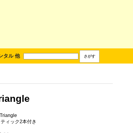
ンタル 他
riangle
riangle
スティック2本付き