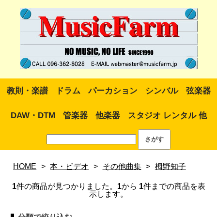
教則・楽譜
ドラム
パーカション
シンバル
弦楽器
DAW・DTM
管楽器
他楽器
スタジオ レンタル 他
HOME
>
本・ビデオ
>
その他曲集
>
栂野知子
1
件の商品が見つかりました。
1
から
1
件までの商品を表
示します。