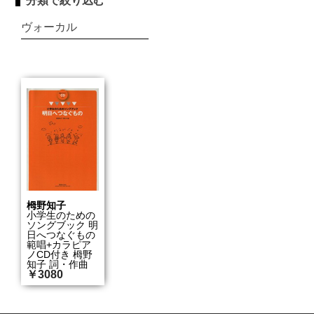
分類で絞り込む
ヴォーカル
栂野知子
小学生のための
ソングブック 明
日へつなぐもの
範唱+カラピア
ノCD付き 栂野
知子 詞・作曲
￥3080