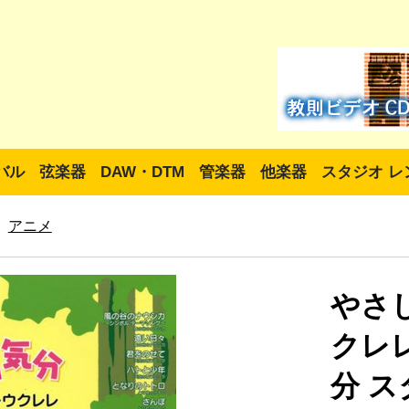
バル
弦楽器
DAW・DTM
管楽器
他楽器
スタジオ レ
アニメ
やさ
クレ
分 