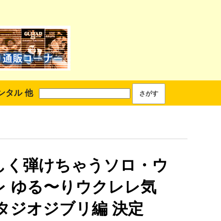
ンタル 他
しく弾けちゃうソロ・ウ
レ ゆる〜りウクレレ気
スタジオジブリ編 決定