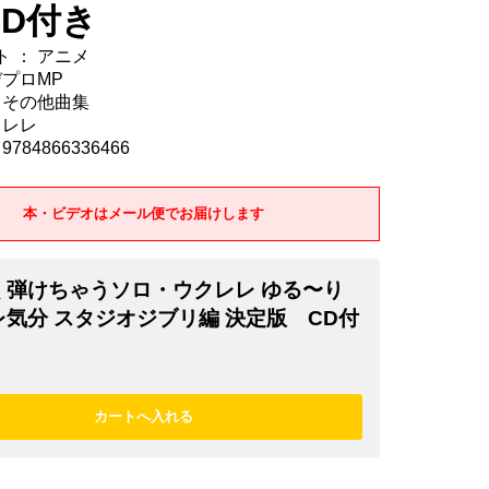
CD付き
 ： アニメ
デプロMP
 その他曲集
クレレ
784866336466
本・ビデオはメール便でお届けします
く弾けちゃうソロ・ウクレレ ゆる〜り
気分 スタジオジブリ編 決定版 CD付