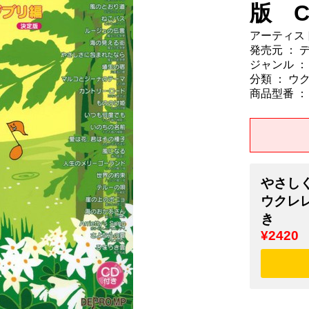
版 
アーティスト
発売元 ： 
ジャンル ：
分類 ： ウ
商品型番 ： 9
やさし
ウクレレ
き
¥2420