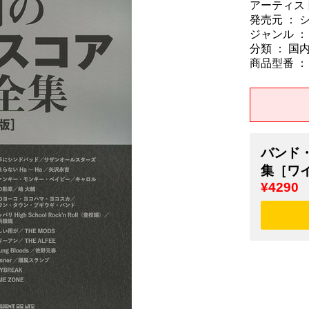
アーティスト
発売元 ：
ジャンル ：
分類 ： 国
商品型番 ： 9
バンド
集［ワ
¥4290