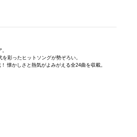
ア。
、時代を彩ったヒットソングが勢ぞろい。
載！ 懐かしさと熱気がよみがえる全24曲を収載。