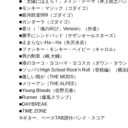
■「太陽にほえろ！」メイン・テーマ（井上堯之バン
■モンキー・マジック（ゴダイゴ）
■銀河鉄道999（ゴダイゴ）
■ガンダーラ（ゴダイゴ）
■香り（「魂の叫び」Version）（外道）
■勝手にシンドバッド（サザンオールスターズ）
■止まらないHa～Ha（矢沢永吉）
■ファンキー・モンキー・ベイビー（キャロル）
■男の勲章（嶋 大輔）
■港のヨーコ・ヨコハマ・ヨコスカ（ダウン・タウン
■ツッパリHigh School Rock’n Roll（登校編）（
■激しい雨が（THE MODS）
■メリーアン（THE ALFEE）
■Young Bloods（佐野元春）
■Runner（爆風スランプ）
■DAYBREAK
■TIME ZONE
※ギター、ベースTAB譜付バンド・スコア