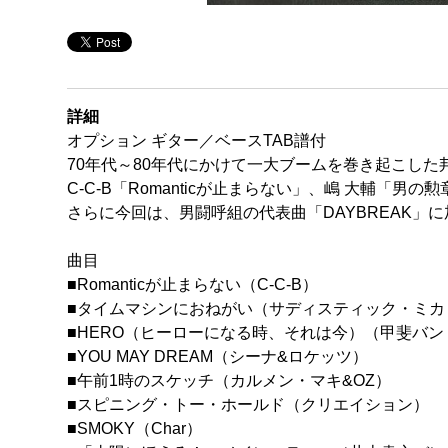
詳細
オプション ギター／ベースTAB譜付
70年代～80年代にかけて一大ブームを巻き起こし
C-C-B「Romanticが止まらない」、嶋 大輔
さらに今回は、男闘呼組の代表曲「DAYBREAK」に
曲目
■Romanticが止まらない（C-C-B）
■タイムマシンにおねがい（サディスティック・ミカ
■HERO（ヒーローになる時、それは今）（甲斐バン
■YOU MAY DREAM（シーナ&ロケッツ）
■午前1時のスケッチ（カルメン・マキ&OZ）
■スピニング・トー・ホールド（クリエイション）
■SMOKY（Char）