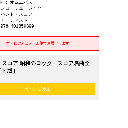
 ： オムニバス
 シンコーミュージック
 バンド・スコア
内アーティスト
784401359899
本・ビデオはメール便でお届けします
・スコア 昭和のロック・スコア名曲全
イド版］