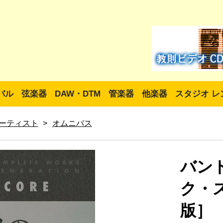
バル
弦楽器
DAW・DTM
管楽器
他楽器
スタジオ レ
ーティスト
>
オムニバス
バン
ク・
版］