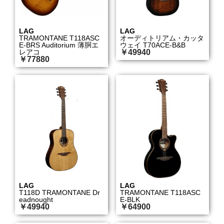
LAG
LAG
TRAMONTANE T118ASC
オーディトリアム・カッタ
E-BRS Auditorium 薄胴エ
ウェイ T70ACE-B&B
レアコ
￥49940
￥77880
LAG
LAG
T118D TRAMONTANE Dr
TRAMONTANE T118ASC
eadnought
E-BLK
￥49940
￥64900