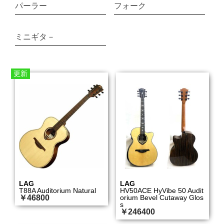
パーラー
フォーク
ミニギタ－
更新
LAG
LAG
T88A Auditorium Natural
HV50ACE HyVibe 50 Audit
￥46800
orium Bevel Cutaway Glos
s
￥246400