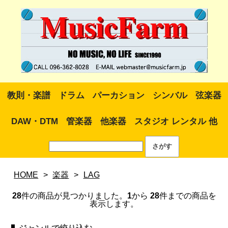
教則・楽譜
ドラム
パーカション
シンバル
弦楽器
DAW・DTM
管楽器
他楽器
スタジオ レンタル 他
HOME
>
楽器
>
LAG
28
件の商品が見つかりました。
1
から
28
件までの商品を
表示します。