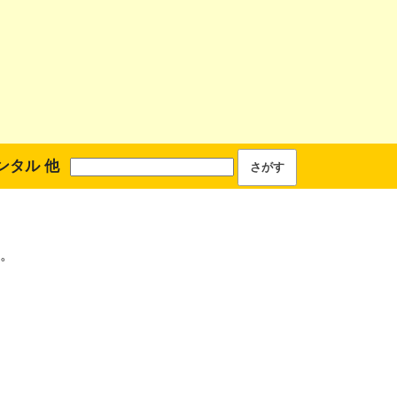
ンタル 他
。