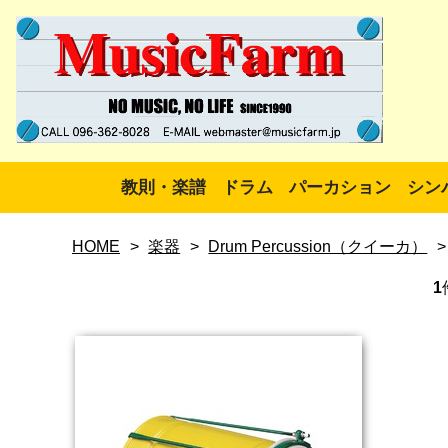
教則・楽譜
ドラム
パーカション
シン
HOME
>
楽器
>
Drum Percussion（クイーカ）
>
1