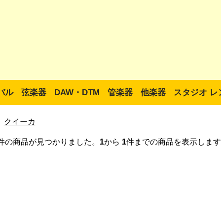
バル
弦楽器
DAW・DTM
管楽器
他楽器
スタジオ レ
クイーカ
件の商品が見つかりました。
1
から
1
件までの商品を表示します