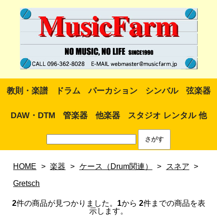
教則・楽譜
ドラム
パーカション
シンバル
弦楽器
DAW・DTM
管楽器
他楽器
スタジオ レンタル 他
HOME
>
楽器
>
ケース（Drum関連）
>
スネア
>
Gretsch
2
件の商品が見つかりました。
1
から
2
件までの商品を表
示します。