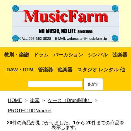
教則・楽譜
ドラム
パーカション
シンバル
弦楽器
DAW・DTM
管楽器
他楽器
スタジオ レンタル 他
HOME
>
楽器
>
ケース（Drum関連）
>
PROTECTIONracket
20
件の商品が見つかりました。
1
から
20
件までの商品を
表示します。