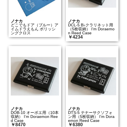
ノナカ
ノナカ
どこでもドア（ブルー）ア
DCL-5 B♭クラリネット用
イムドラえもん ポリッシ
（5枚収納） I’m Doraemo
ングクロス
n Reed Case
￥4234
ノナカ
ノナカ
DOB-10 オーボエ用（10本
DTS-5 テナーサクソフォ
収納） I’m Doraemon Ree
ン用（5枚収納） I’m Dora
d Case
emon Reed Case
￥8470
￥6380