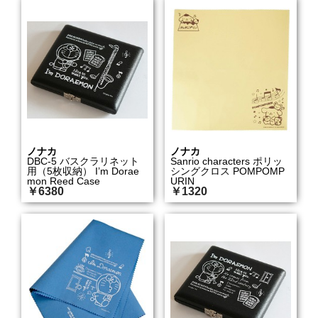
ノナカ
ノナカ
DBC-5 バスクラリネット
Sanrio characters ポリッ
用（5枚収納） I’m Dorae
シングクロス POMPOMP
mon Reed Case
URIN
￥6380
￥1320