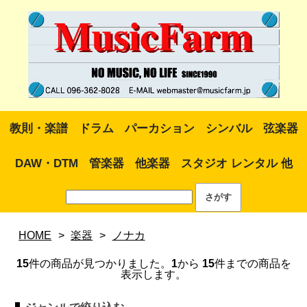
教則・楽譜
ドラム
パーカション
シンバル
弦楽器
DAW・DTM
管楽器
他楽器
スタジオ レンタル 他
HOME
>
楽器
>
ノナカ
15
件の商品が見つかりました。
1
から
15
件までの商品を
表示します。