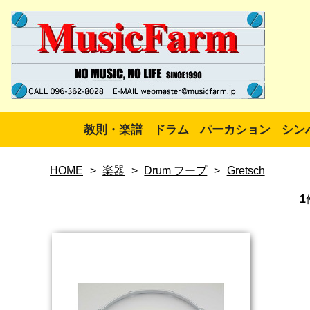
教則・楽譜
ドラム
パーカション
シン
HOME
>
楽器
>
Drum フープ
>
Gretsch
1