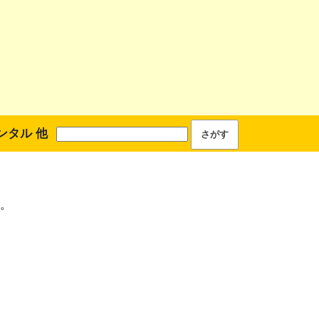
ンタル 他
。