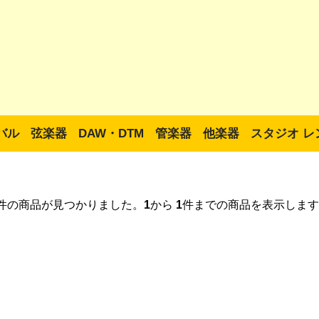
バル
弦楽器
DAW・DTM
管楽器
他楽器
スタジオ レ
件の商品が見つかりました。
1
から
1
件までの商品を表示します