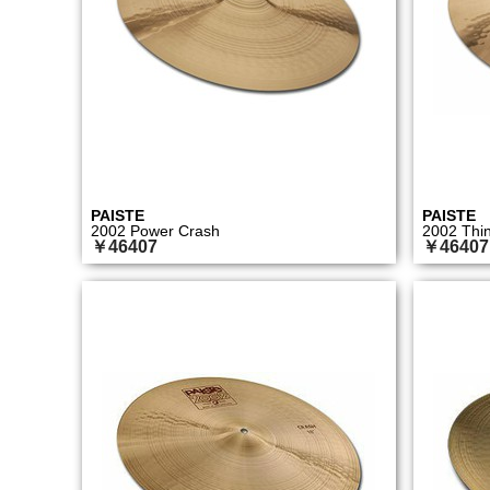
PAISTE
PAISTE
2002 Power Crash
2002 Thi
￥46407
￥46407