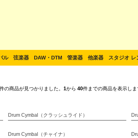
バル
弦楽器
DAW・DTM
管楽器
他楽器
スタジオ レ
件の商品が見つかりました。
1
から
40
件までの商品を表示しま
Drum Cymbal（クラッシュライド）
D
Drum Cymbal（チャイナ）
D