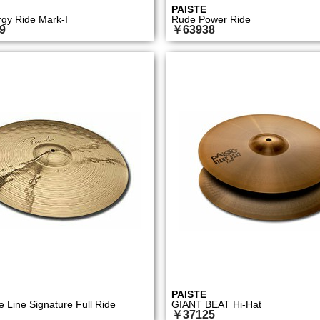
PAISTE
gy Ride Mark-I
Rude Power Ride
9
￥63938
PAISTE
e Line Signature Full Ride
GIANT BEAT Hi-Hat
￥37125