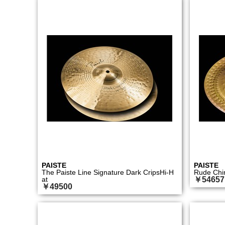
PAISTE
PAISTE
The Paiste Line Signature Dark CripsHi-H
Rude Chi
at
￥54657
￥49500