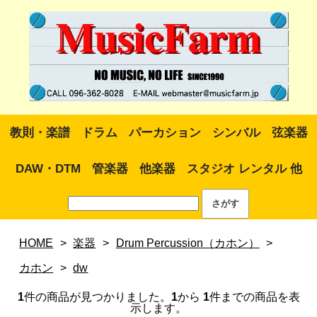
教則・楽譜
ドラム
パーカション
シンバル
弦楽器
DAW・DTM
管楽器
他楽器
スタジオ レンタル 他
HOME
>
楽器
>
Drum Percussion（カホン）
>
カホン
>
dw
1
件の商品が見つかりました。
1
から
1
件までの商品を表
示します。