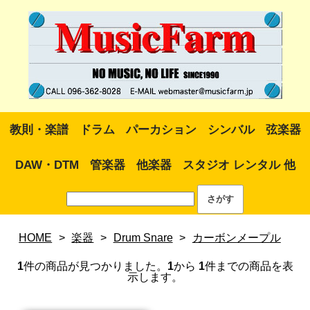
教則・楽譜
ドラム
パーカション
シンバル
弦楽器
DAW・DTM
管楽器
他楽器
スタジオ レンタル 他
HOME
>
楽器
>
Drum Snare
>
カーボンメープル
1
件の商品が見つかりました。
1
から
1
件までの商品を表
示します。