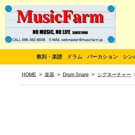
教則・楽譜
ドラム
パーカション
シン
HOME
>
楽器
>
Drum Snare
>
シグネーチャー