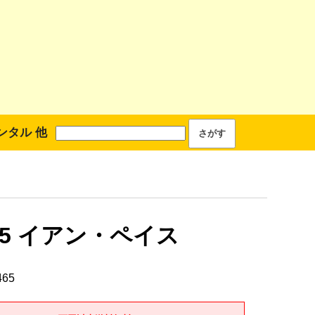
ンタル 他
465 イアン・ペイス
465