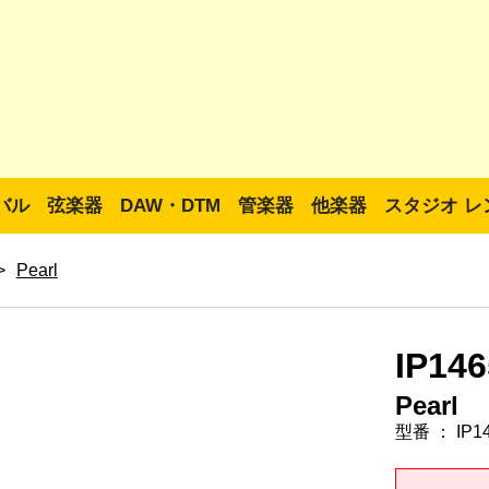
バル
弦楽器
DAW・DTM
管楽器
他楽器
スタジオ レ
>
Pearl
IP1
Pearl
型番 ： IP1