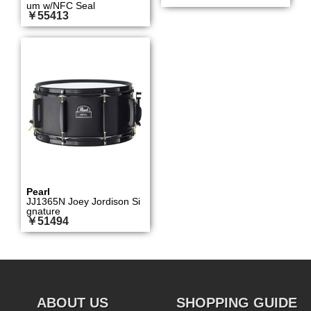
um w/NFC Seal
￥55413
Pearl
JJ1365N Joey Jordison Si
gnature
￥51494
ABOUT US
SHOPPING GUIDE