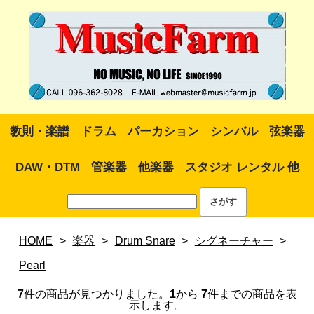
教則・楽譜
ドラム
パーカション
シンバル
弦楽器
DAW・DTM
管楽器
他楽器
スタジオ レンタル 他
HOME
>
楽器
>
Drum Snare
>
シグネーチャー
>
Pearl
7
件の商品が見つかりました。
1
から
7
件までの商品を表
示します。