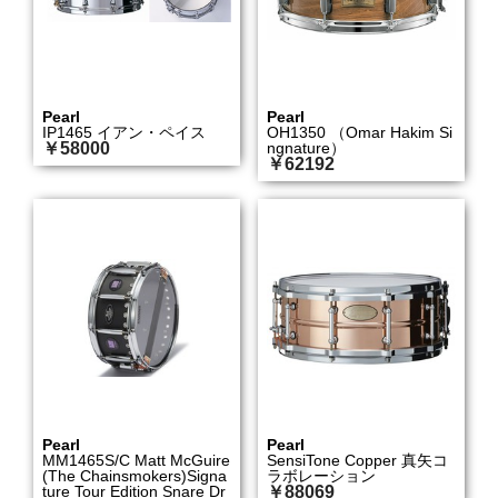
Pearl
Pearl
IP1465 イアン・ペイス
OH1350 （Omar Hakim Si
￥58000
ngnature）
￥62192
Pearl
Pearl
MM1465S/C Matt McGuire
SensiTone Copper 真矢コ
(The Chainsmokers)Signa
ラボレーション
ture Tour Edition Snare Dr
￥88069