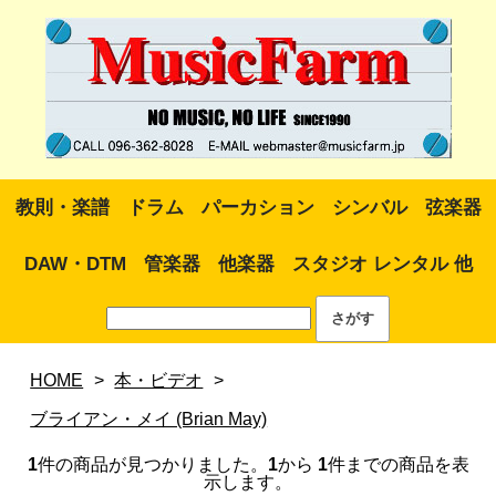
教則・楽譜
ドラム
パーカション
シンバル
弦楽器
DAW・DTM
管楽器
他楽器
スタジオ レンタル 他
HOME
>
本・ビデオ
>
ブライアン・メイ (Brian May)
1
件の商品が見つかりました。
1
から
1
件までの商品を表
示します。