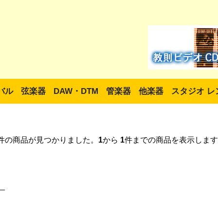
バル
弦楽器
DAW・DTM
管楽器
他楽器
スタジオ レ
件の商品が見つかりました。
1
から
1
件までの商品を表示します