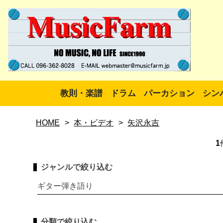
教則・楽譜
ドラム
パーカション
シン
HOME
>
本・ビデオ
>
矢沢永吉
1
ジャンルで絞り込む
ギター弾き語り
分類で絞り込む