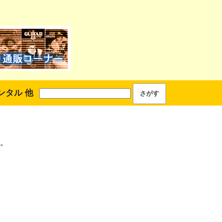
ンタル 他
。