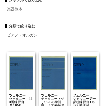
ジャンルで絞り込む
楽器教本
分類で絞り込む
ピアノ・オルガン
ツェルニー
ツェルニー
ツェルニー
ツェルニー 11
チェルニー やさ
ツェルニー第一
0番練習曲
しい20の練習
課程練習曲 Op.
￥1650
曲 「30番練習
599 解説付