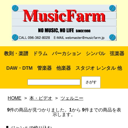
教則・楽譜
ドラム
パーカション
シンバル
弦楽器
DAW・DTM
管楽器
他楽器
スタジオ レンタル 他
HOME
>
本・ビデオ
>
ツェルニー
9
件の商品が見つかりました。
1
から
9
件までの商品を表
示します。