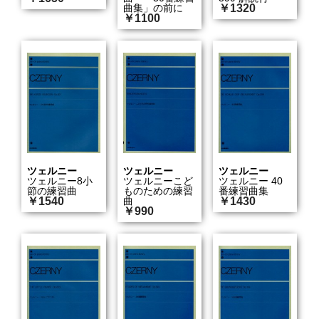
曲集」の前に
￥1320
￥1100
ツェルニー
ツェルニー
ツェルニー
ツェルニー8小
ツェルニーこど
ツェルニー 40
節の練習曲
ものための練習
番練習曲集
￥1540
曲
￥1430
￥990