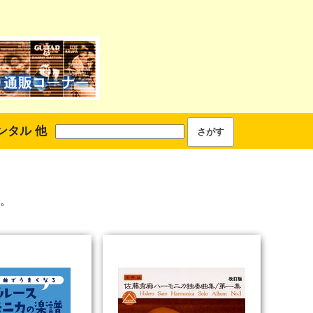
ンタル 他
。