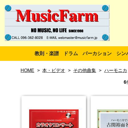
教則・楽譜
ドラム
パーカション
シン
HOME
>
本・ビデオ
>
その他曲集
>
ハーモニカ
6