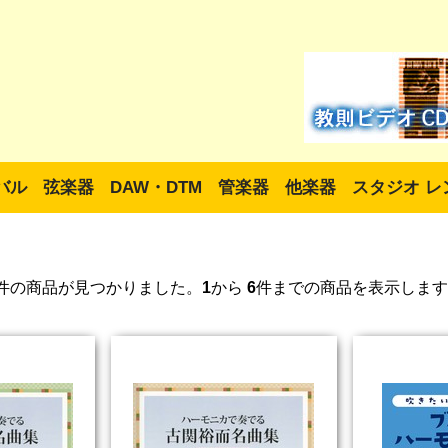
バル
弦楽器
DAW・DTM
管楽器
他楽器
スタジオ レ
件の商品が見つかりました。
1
から
6
件までの商品を表示します