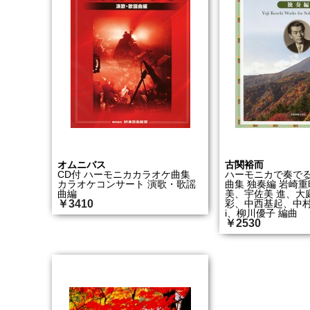
オムニバス
古関裕而
CD付 ハーモニカカラオケ曲集
ハーモニカで奏で
カラオケコンサート 演歌・歌謡
曲集 独奏編 岩崎
曲編
美、宇佐美 進、大
￥3410
彩、中西基起、中村
i、柳川優子 編曲
￥2530