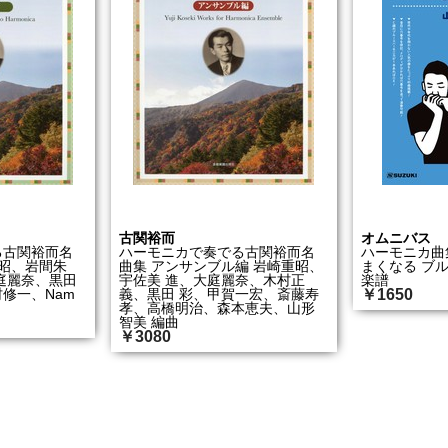
古関裕而
オムニバス
る古関裕而名
ハーモニカで奏でる古関裕而名
ハーモニカ曲
重昭、岩間朱
曲集 アンサンブル編 岩崎重昭、
まくなる ブ
庭麗奈、黒田
宇佐美 進、大庭麗奈、木村正
楽譜
修一、Nam
義、黒田 彩、甲賀一宏、斎藤寿
￥1650
孝、高橋明治、森本恵夫、山形
智美 編曲
￥3080