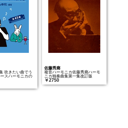
佐藤秀廊
集 吹きたい曲でう
複音ハーモニカ佐藤秀廊ハーモ
ルースハーモニカの
ニカ独奏曲集第一集改訂版
￥2750