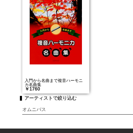
入門から名曲まで複音ハーモニ
カ名曲集
￥1760
アーティストで絞り込む
オムニバス