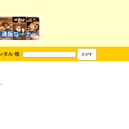
ンタル 他
。