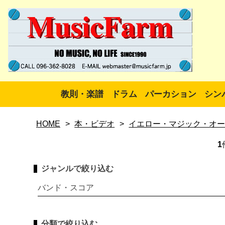
教則・楽譜
ドラム
パーカション
シン
HOME
>
本・ビデオ
>
イエロー・マジック・オ
1
ジャンルで絞り込む
バンド・スコア
分類で絞り込む