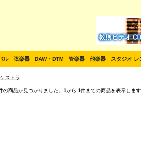
バル
弦楽器
DAW・DTM
管楽器
他楽器
スタジオ レ
ーケストラ
件の商品が見つかりました。
1
から
1
件までの商品を表示します