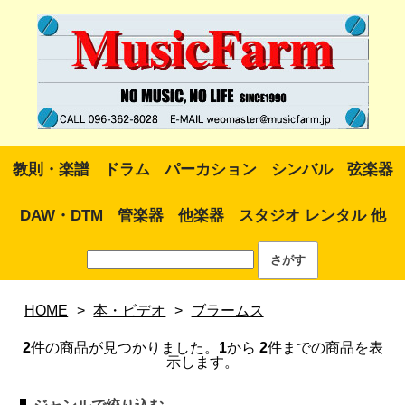
教則・楽譜
ドラム
パーカション
シンバル
弦楽器
DAW・DTM
管楽器
他楽器
スタジオ レンタル 他
HOME
>
本・ビデオ
>
ブラームス
2
件の商品が見つかりました。
1
から
2
件までの商品を表
示します。