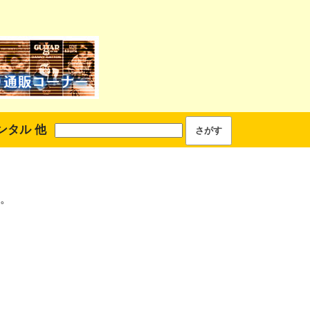
ンタル 他
。