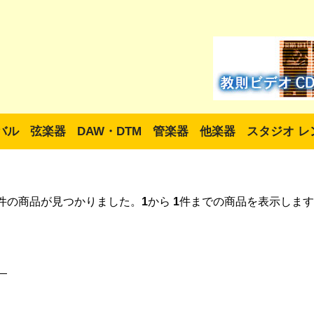
バル
弦楽器
DAW・DTM
管楽器
他楽器
スタジオ レ
件の商品が見つかりました。
1
から
1
件までの商品を表示します