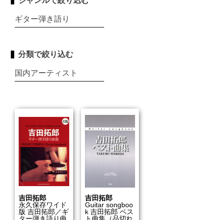
ジャンルで絞り込む
ギター弾き語り
分類で絞り込む
国内アーティスト
吉田拓郎
吉田拓郎
永久保存ワイド
Guitar songboo
版 吉田拓郎／ギ
k 吉田拓郎 ベス
ター弾き語り曲
ト曲集（品切れ