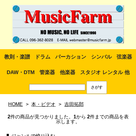
教則・楽譜
ドラム
パーカション
シンバル
弦楽器
DAW・DTM
管楽器
他楽器
スタジオ レンタル 他
HOME
>
本・ビデオ
>
吉田拓郎
2
件の商品が見つかりました。
1
から
2
件までの商品を表
示します。