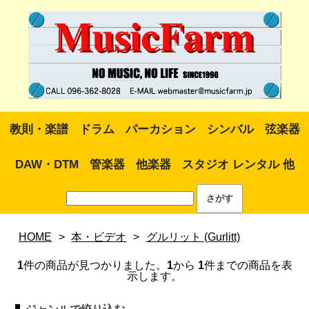
教則・楽譜
ドラム
パーカション
シンバル
弦楽器
DAW・DTM
管楽器
他楽器
スタジオ レンタル 他
HOME
>
本・ビデオ
>
グルリット (Gurlitt)
1
件の商品が見つかりました。
1
から
1
件までの商品を表
示します。