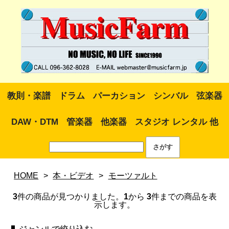
教則・楽譜
ドラム
パーカション
シンバル
弦楽器
DAW・DTM
管楽器
他楽器
スタジオ レンタル 他
HOME
>
本・ビデオ
>
モーツァルト
3
件の商品が見つかりました。
1
から
3
件までの商品を表
示します。