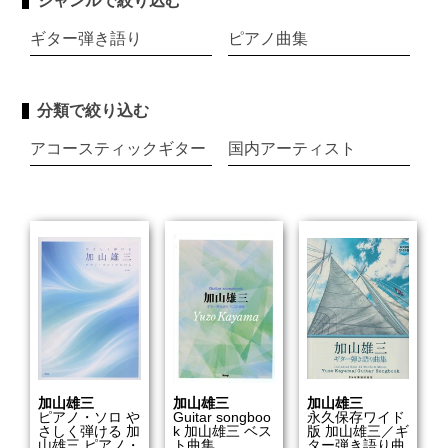
ジャンルで絞り込む
ギター弾き語り
ピアノ曲集
分類で絞り込む
アコースティックギター
国内アーティスト
加山雄三
加山雄三
加山雄三
ピアノ・ソロ や
Guitar songboo
永久保存ワイド
さしく弾ける 加
k 加山雄三 ベス
版 加山雄三／ギ
山雄三 ピアノ・
ト曲集
ター弾き語り曲