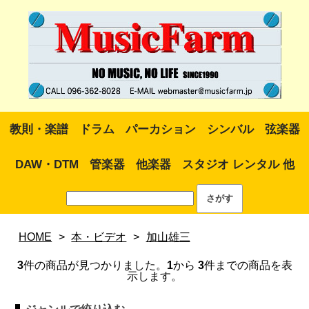
教則・楽譜
ドラム
パーカション
シンバル
弦楽器
DAW・DTM
管楽器
他楽器
スタジオ レンタル 他
HOME
>
本・ビデオ
>
加山雄三
3
件の商品が見つかりました。
1
から
3
件までの商品を表
示します。