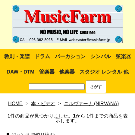
教則・楽譜
ドラム
パーカション
シンバル
弦楽器
DAW・DTM
管楽器
他楽器
スタジオ レンタル 他
HOME
>
本・ビデオ
>
ニルヴァーナ (NIRVANA)
1
件の商品が見つかりました。
1
から
1
件までの商品を表
示します。