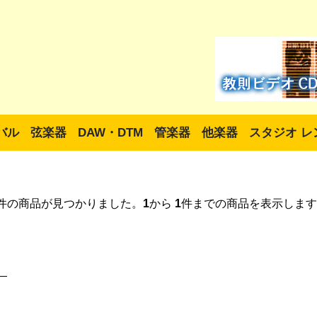
バル
弦楽器
DAW・DTM
管楽器
他楽器
スタジオ レ
件の商品が見つかりました。
1
から
1
件までの商品を表示します