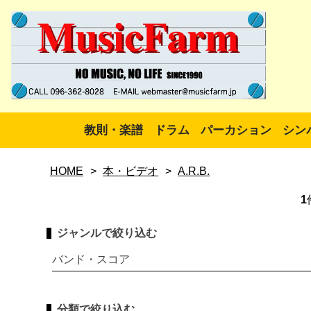
教則・楽譜
ドラム
パーカション
シン
HOME
>
本・ビデオ
>
A.R.B.
1
ジャンルで絞り込む
バンド・スコア
分類で絞り込む