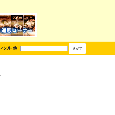
ンタル 他
。