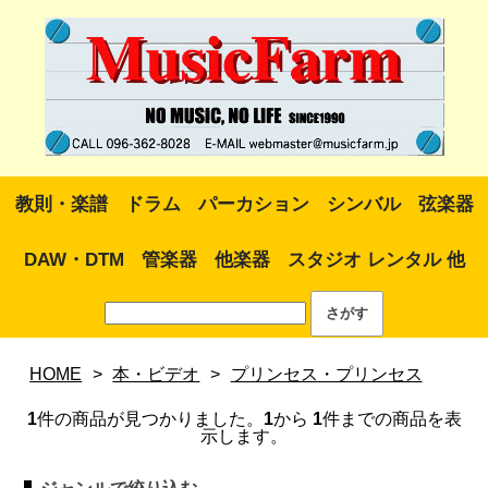
教則・楽譜
ドラム
パーカション
シンバル
弦楽器
DAW・DTM
管楽器
他楽器
スタジオ レンタル 他
HOME
>
本・ビデオ
>
プリンセス・プリンセス
1
件の商品が見つかりました。
1
から
1
件までの商品を表
示します。