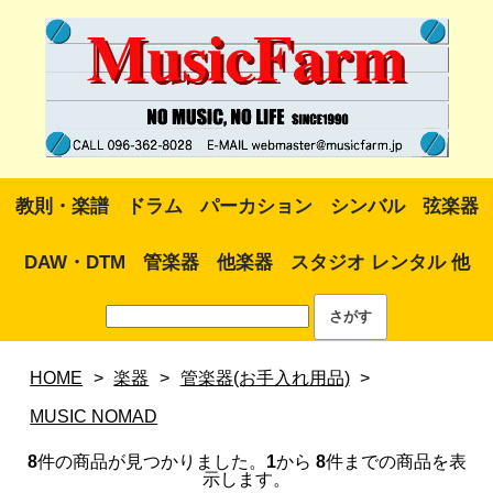
教則・楽譜
ドラム
パーカション
シンバル
弦楽器
DAW・DTM
管楽器
他楽器
スタジオ レンタル 他
HOME
>
楽器
>
管楽器(お手入れ用品)
>
MUSIC NOMAD
8
件の商品が見つかりました。
1
から
8
件までの商品を表
示します。