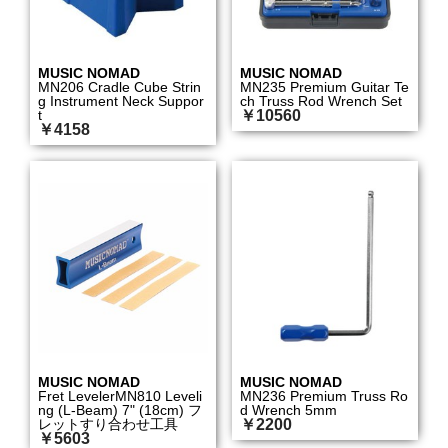
MUSIC NOMAD
MUSIC NOMAD
MN206 Cradle Cube Strin
MN235 Premium Guitar Te
g Instrument Neck Suppor
ch Truss Rod Wrench Set
t
￥10560
￥4158
MUSIC NOMAD
MUSIC NOMAD
Fret LevelerMN810 Leveli
MN236 Premium Truss Ro
ng (L-Beam) 7" (18cm) フ
d Wrench 5mm
レットすり合わせ工具
￥2200
￥5603