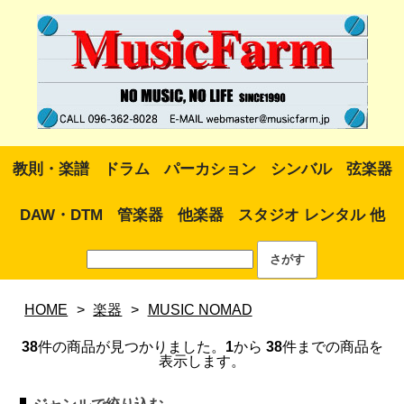
教則・楽譜
ドラム
パーカション
シンバル
弦楽器
DAW・DTM
管楽器
他楽器
スタジオ レンタル 他
HOME
>
楽器
>
MUSIC NOMAD
38
件の商品が見つかりました。
1
から
38
件までの商品を
表示します。