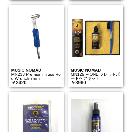
MUSIC NOMAD
MUSIC NOMAD
MN233 Premium Truss Ro
MN125 F-ONE フレットボ
d Wrench 7mm
ードケアキット
￥2420
￥3960