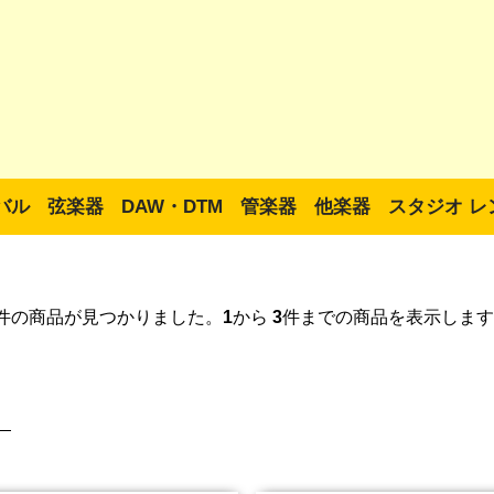
バル
弦楽器
DAW・DTM
管楽器
他楽器
スタジオ レ
件の商品が見つかりました。
1
から
3
件までの商品を表示します