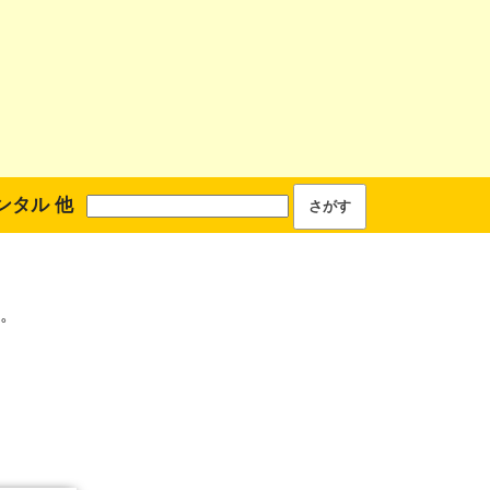
ンタル 他
。