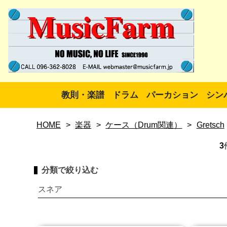
教則・楽譜
ドラム
パーカション
シン
HOME
>
楽器
>
ケース（Drum関連）
>
Gretsch
3
分類で絞り込む
スネア