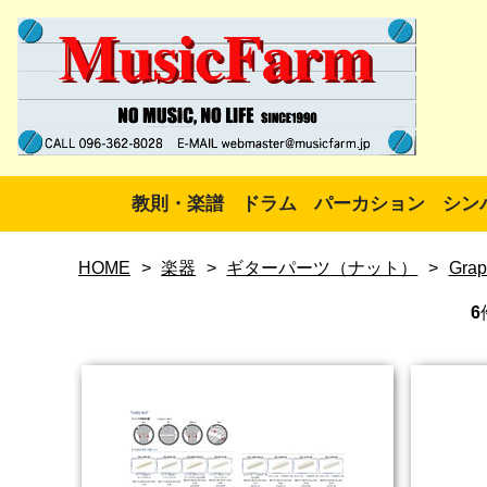
教則・楽譜
ドラム
パーカション
シン
HOME
>
楽器
>
ギターパーツ（ナット）
>
Grap
6