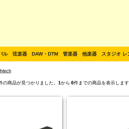
バル
弦楽器
DAW・DTM
管楽器
他楽器
スタジオ レ
htech
件の商品が見つかりました。
1
から
6
件までの商品を表示します