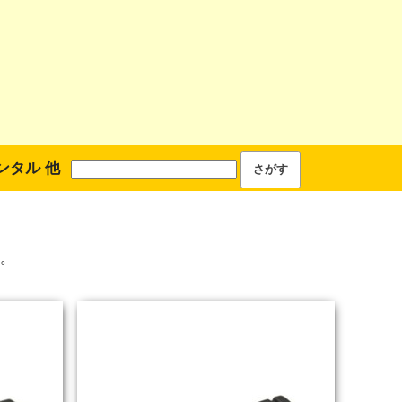
ンタル 他
。